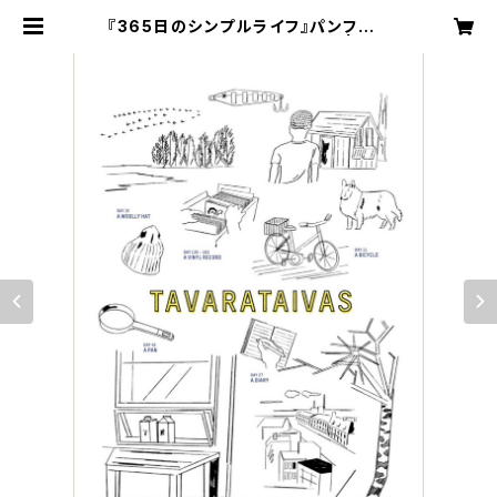
『365日のシンプルライフ』パンフレッ
ト【特典：365 pickup note】 | kin
ologue / kinologue books