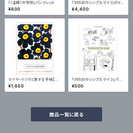
『〈主婦〉の学校』パンフレット
『365日のシンプルライフ』DVD
ブック【特典：パンフレット】
¥600
¥4,400
マイヤ・イソラと旅する手帖【特
『365日のシンプルライフ』パン
典：ポストカード（限定数）】
フレット【特典：365 pickup no
¥1,650
¥500
te】
商品一覧に戻る