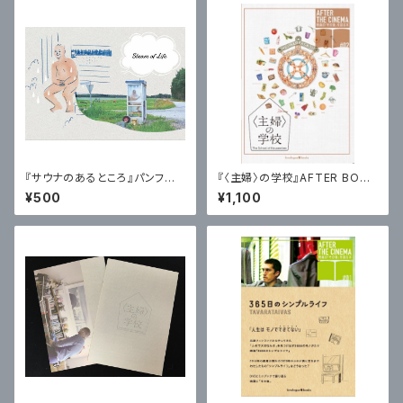
『サウナのあるところ』パンフレッ
『〈主婦〉の学校』AFTER BOOK
ト
（本編映像特典なし）【特典：オリ
¥500
¥1,100
ジナルポスターカード】